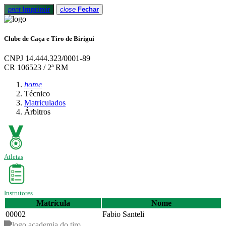
print
Imprimir
close
Fechar
Clube de Caça e Tiro de Birigui
CNPJ 14.444.323/0001-89
CR 106523 / 2ª RM
home
Técnico
Matriculados
Árbitros
Atletas
Instrutores
Matrícula
Nome
00002
Fabio Santeli