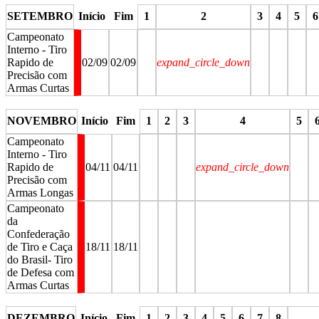
SETEMBRO
Início
Fim
1
2
3
4
5
6
Campeonato
Interno - Tiro
Rapido de
02/09
02/09
expand_circle_down
Precisão com
Armas Curtas
stop
stop
stop
stop
stop
st
NOVEMBRO
Início
Fim
1
2
3
4
5
Campeonato
Interno - Tiro
Rapido de
04/11
04/11
expand_circle_down
Precisão com
Armas Longas
Campeonato
da
Confederação
de Tiro e Caça
18/11
18/11
do Brasil- Tiro
de Defesa com
Armas Curtas
stop
stop
stop
stop
stop
st
DEZEMBRO
Início
Fim
1
2
3
4
5
6
7
8