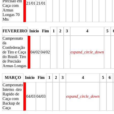
Precisão em
21/01
21/01
Caça com
Armas
Longas 70
Mts
stop
stop
stop
stop
stop
stop
stop
stop
stop
stop
s
FEVEREIRO
Início
Fim
1
2
3
4
5
Campeonato
da
Confederação
de Tiro e Caça
04/02
04/02
expand_circle_down
do Brasil- Tiro
de Precisão
Armas Longas
stop
stop
stop
stop
stop
st
MARÇO
Início
Fim
1
2
3
4
5
6
Campeonato
Interno -tiro
Rapido de
04/03
04/03
expand_circle_down
Caça com
Backup de
Caça
stop
stop
stop
stop
stop
stop