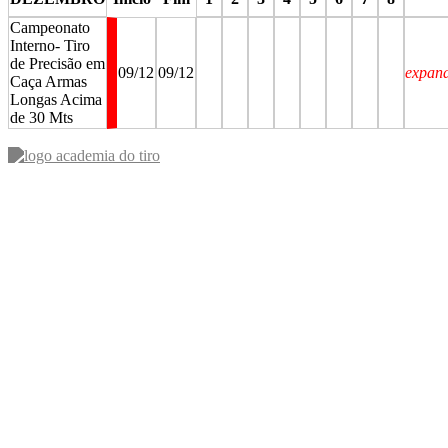
Campeonato
Interno- Tiro
de Precisão em
09/12
09/12
expan
Caça Armas
Longas Acima
de 30 Mts
stop
stop
stop
stop
stop
stop
stop
stop