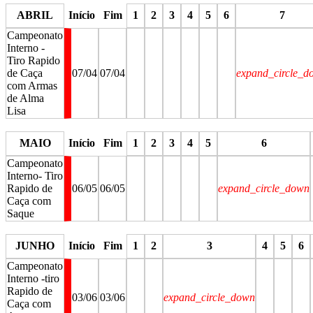
ABRIL
Início
Fim
1
2
3
4
5
6
7
Campeonato
Interno -
Tiro Rapido
de Caça
07/04
07/04
expand_circle_d
com Armas
de Alma
Lisa
stop
stop
stop
stop
stop
stop
stop
MAIO
Início
Fim
1
2
3
4
5
6
Campeonato
Interno- Tiro
Rapido de
06/05
06/05
expand_circle_down
Caça com
Saque
stop
stop
stop
stop
stop
stop
JUNHO
Início
Fim
1
2
3
4
5
6
Campeonato
Interno -tiro
Rapido de
03/06
03/06
expand_circle_down
Caça com