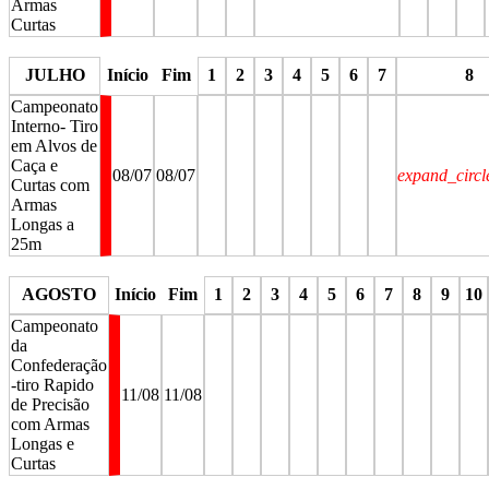
Armas
Curtas
stop
stop
stop
stop
stop
stop
JULHO
Início
Fim
1
2
3
4
5
6
7
8
Campeonato
Interno- Tiro
em Alvos de
Caça e
08/07
08/07
expand_circ
Curtas com
Armas
Longas a
25m
stop
stop
stop
stop
stop
stop
stop
stop
AGOSTO
Início
Fim
1
2
3
4
5
6
7
8
9
10
Campeonato
da
Confederação
-tiro Rapido
11/08
11/08
de Precisão
com Armas
Longas e
Curtas
stop
stop
stop
stop
stop
stop
stop
stop
stop
stop