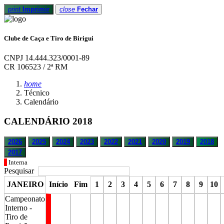
print
Imprimir
close
Fechar
Clube de Caça e Tiro de Birigui
CNPJ 14.444.323/0001-89
CR 106523 / 2ª RM
home
Técnico
Calendário
CALENDÁRIO 2018
2026
2025
2024
2023
2022
2021
2020
2019
2018
2017
Interna
Pesquisar
JANEIRO
Início
Fim
1
2
3
4
5
6
7
8
9
10
Campeonato
Interno -
Tiro de