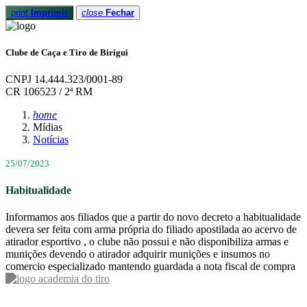
print
Imprimir
close
Fechar
Clube de Caça e Tiro de Birigui
CNPJ 14.444.323/0001-89
CR 106523 / 2ª RM
home
Mídias
Notícias
25/07/2023
Habitualidade
Informamos aos filiados que a partir do novo decreto a habitualidade
devera ser feita com arma própria do filiado apostilada ao acervo de
atirador esportivo , o clube não possui e não disponibiliza armas e
munições devendo o atirador adquirir munições e insumos no
comercio especializado mantendo guardada a nota fiscal de compra