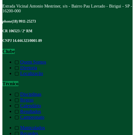
Estrada Vicinal Antonio Mestriner, s/n - Bairro Pau Lavrado - Birigui - SP -
16200-000
phone
(18) 9911-25273
CR 106523 / 2ª RM
CNPJ 14.444.323/0001-89
Clube
▢
Quem Somos
▢
Diretoria
▢
Localização
Técnico
▢
Disciplinas
▢
Regras
▢
Calendário
▢
Resultados
▢
Campeonato
▢
Matriculados
▢
Recordes