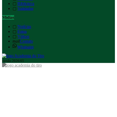
▢
Biblioteca
▢
Validador
Mídias
▢
Notícias
▢
Fotos
▢
Vídeos
mail
Contato
Whatsapp
versão 2026/05