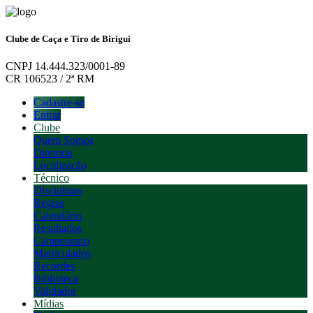
Clube de Caça e Tiro de Birigui
CNPJ 14.444.323/0001-89
CR 106523 / 2ª RM
Cadastre-se
Entrar
Clube
Quem Somos
Diretoria
Localização
Técnico
Disciplinas
Regras
Calendário
Resultados
Campeonato
Matriculados
Recordes
Biblioteca
Validador
Mídias